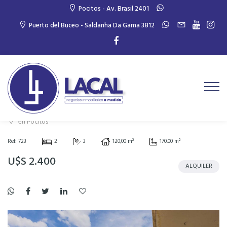
Pocitos - Av. Brasil 2401
Puerto del Buceo - Saldanha Da Gama 3812
Alquiler penthouse pocitos 2
dormitorios,escritorio y servicio
en Pocitos
Ref: 723
2
3
120,00 m²
170,00 m²
U$S 2.400
ALQUILER