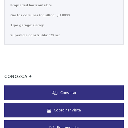
Propiedad horizontal:
Si
Gastos comunes inquilino:
$U 11800
Tipo garage:
Garage
Superficie construida:
120 m2
CONOZCA +
Consultar
Coordinar Visita
Recomendar